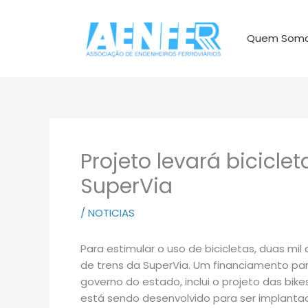
Ir
para
Quem Som
o
conteúdo
Projeto levará bicicle
SuperVia
/
NOTICIAS
Para estimular o uso de bicicletas, duas mi
de trens da SuperVia. Um financiamento par
governo do estado, inclui o projeto das bike
está sendo desenvolvido para ser implantad