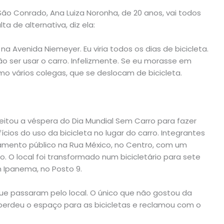
ão Conrado, Ana Luiza Noronha, de 20 anos, vai todos
ta de alternativa, diz ela:
a Avenida Niemeyer. Eu viria todos os dias de bicicleta.
o ser usar o carro. Infelizmente. Se eu morasse em
omo vários colegas, que se deslocam de bicicleta.
eitou a véspera do Dia Mundial Sem Carro para fazer
ios do uso da bicicleta no lugar do carro. Integrantes
mento público na Rua México, no Centro, com um
O local foi transformado num bicicletário para sete
 Ipanema, no Posto 9.
que passaram pelo local. O único que não gostou da
perdeu o espaço para as bicicletas e reclamou com o