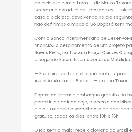
da bicicleta com o trem — diz Mauro Tavare
Secretaria estadual de Transportes. — Inic
casa a bicicleta, devolvendo no dia seguinte
não definimos o modelo. Só Bogotá tem mai
Com o Banco Interamericano de Desenvolvime
financiou o detalhamento de um projeto par
Saens Peña, na Tijuca, à Praça Quinze. O pro
o segundo Fórum Internacional da Mobilidade p
— Essa ciclovia terá oito quilômetros, pass
Avenida Almirante Barroso — explica Tavares
Depois de liberar o embarque gratuito de bi
permitir, a partir de hoje, o acesso das bik
o dia. O modelo é semelhante ao adotado pe
gratuito, todos os dias, entre 10h e 16h.
O Rio tem a maior rede cicloviária do Brasi