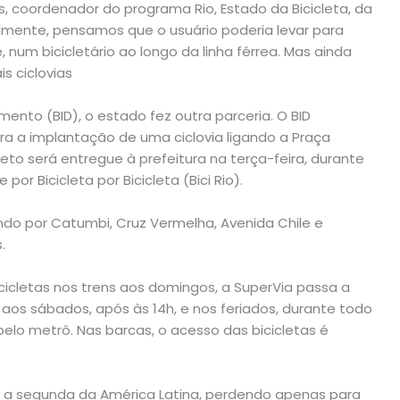
s, coordenador do programa Rio, Estado da Bicicleta, da
ialmente, pensamos que o usuário poderia levar para
, num bicicletário ao longo da linha férrea. Mas ainda
s ciclovias
nto (BID), o estado fez outra parceria. O BID
a a implantação de uma ciclovia ligando a Praça
jeto será entregue à prefeitura na terça-feira, durante
or Bicicleta por Bicicleta (Bici Rio).
ando por Catumbi, Cruz Vermelha, Avenida Chile e
.
cicletas nos trens aos domingos, a SuperVia passa a
es aos sábados, após às 14h, e nos feriados, durante todo
lo metrô. Nas barcas, o acesso das bicicletas é
l e a segunda da América Latina, perdendo apenas para