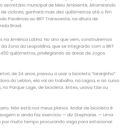
o secretário municipal de Meio Ambiente, Altamirando
 de ciclovia, ganhará mais dez quilômetros até o fim
ndo Paciência ao BRT Transoeste, na altura de
ida Brasil.
s na América Latina. No ano que vem, construiremos
s da Zona da Leopoldina, que se integrarão com o BRT
450 quilômetros, privilegiando as áreas de Jogos
ori, de 24 anos, passou a usar a bicicleta “laranjinha”
ra do Leblon, ela vai ao trabalho, na Lagoa, e ao curso
, no Parque Lage, de bicicleta. Antes, usava táxi ou
ro. Não está nos meus planos. Andar de bicicleta é
isagem e ainda faz exercício — diz Stephanie. — Uma
o por muito tempo procurando vaga para estacionar.