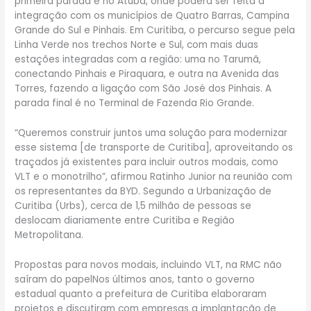
primeira parada é no Atuba, onde poderá ser feita a
integração com os municípios de Quatro Barras, Campina
Grande do Sul e Pinhais. Em Curitiba, o percurso segue pela
Linha Verde nos trechos Norte e Sul, com mais duas
estações integradas com a região: uma no Tarumã,
conectando Pinhais e Piraquara, e outra na Avenida das
Torres, fazendo a ligação com São José dos Pinhais. A
parada final é no Terminal de Fazenda Rio Grande.
“Queremos construir juntos uma solução para modernizar
esse sistema [de transporte de Curitiba], aproveitando os
traçados já existentes para incluir outros modais, como
VLT e o monotrilho”, afirmou Ratinho Junior na reunião com
os representantes da BYD. Segundo a Urbanização de
Curitiba (Urbs), cerca de 1,5 milhão de pessoas se
deslocam diariamente entre Curitiba e Região
Metropolitana.
Propostas para novos modais, incluindo VLT, na RMC não
saíram do papelNos últimos anos, tanto o governo
estadual quanto a prefeitura de Curitiba elaboraram
projetos e discutiram com empresas a implantação de