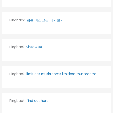
Pingback:
웹툰 마스크걸 다시보기
Pingback:
ทำฟันอุบล
Pingback:
limitless mushrooms limitless mushrooms
Pingback:
find out here