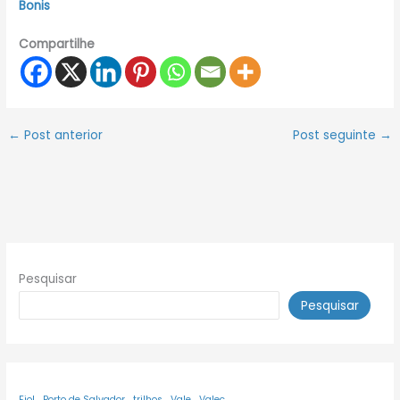
Bonis
Compartilhe
←
Post anterior
Post seguinte
→
Pesquisar
Pesquisar
Fiol
Porto de Salvador
trilhos
Vale
Valec