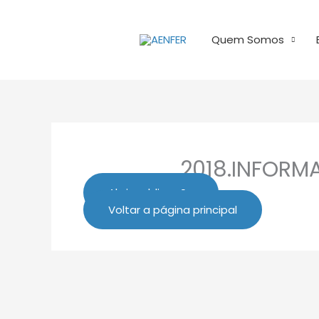
Ir
para
Quem Somos
o
conteúdo
2018.INFORMA
Abrir publicação
Voltar a página principal