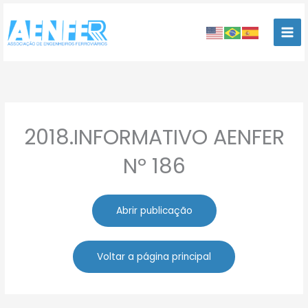
Ir
para
o
conteúdo
2018.INFORMATIVO AENFER
Nº 186
Abrir publicação
Voltar a página principal