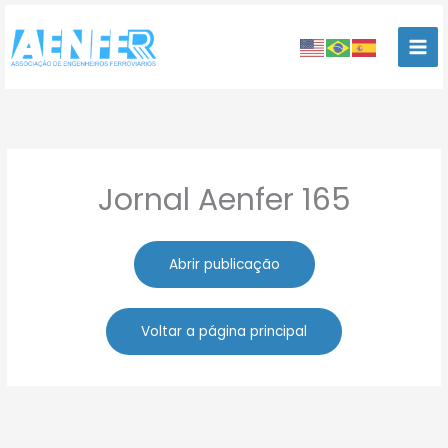
Ir
para
o
conteúdo
Jornal Aenfer 165
Abrir publicação
Voltar a página principal