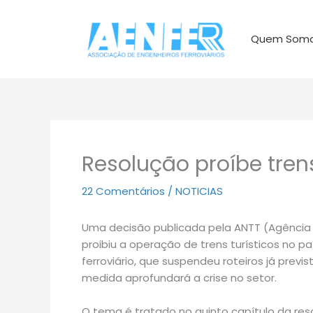
Ir
para
Quem Som
o
conteúdo
Resolução proíbe trens
22 Comentários
/
NOTICIAS
Uma decisão publicada pela ANTT (Agência N
proibiu a operação de trens turísticos no pa
ferroviário, que suspendeu roteiros já previ
medida aprofundará a crise no setor.
O tema é tratado no quinto capítulo da re