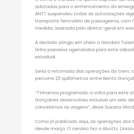
adotadas para o enfrentamento da emergênc
ANTT suspendeu todas as autorizações vige
transporte ferroviário de passageiros, com f
medida, assinada pelo diretor-geral em exer
A decisão atingiu em cheio a Giordani Turis
tinha passeios agendados para este sábado
estadual.
Seria a retomada das operações do trem, cu
percorre 23 quilômetros entre Bento Gonçalv
“Tínhamos programado a volta para este s
Gonçalves desenvolveu inclusive um selo d
cancelamos as viagens”, disse Susana Giorda
Como já publicado aqui, as operações dos tr
desde março. O cenário fez a Abottc (Assoc