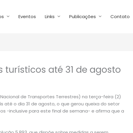
os
Eventos
Links
Publicações
Contato
 turísticos até 31 de agosto
acional de Transportes Terrestres) na terça-feira (2)
ís até o dia 31 de agosto, o que gerou queixa do setor
stos -inclusive para este final de semana- e afirma que a
solução 5.893, que dispõe sobre medidas a serem