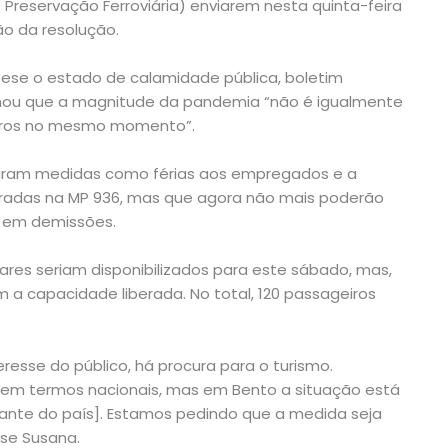
e Preservação Ferroviária) enviarem nesta quinta-feira
o da resolução.
se o estado de calamidade pública, boletim
rmou que a magnitude da pandemia “não é igualmente
leiros no mesmo momento”.
ram medidas como férias aos empregados e a
radas na MP 936, mas que agora não mais poderão
r em demissões.
ares seriam disponibilizados para este sábado, mas,
m a capacidade liberada. No total, 120 passageiros
eresse do público, há procura para o turismo.
em termos nacionais, mas em Bento a situação está
ante do país]. Estamos pedindo que a medida seja
sse Susana.