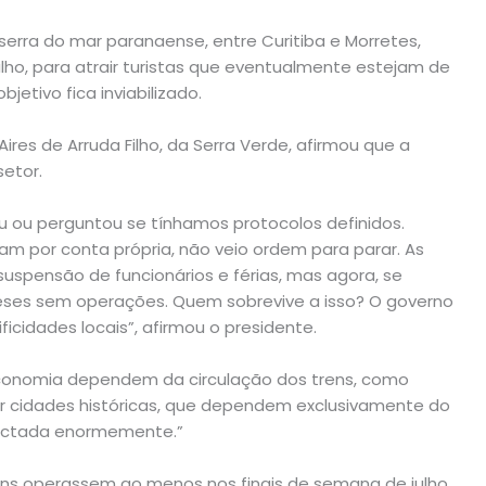
serra do mar paranaense, entre Curitiba e Morretes,
lho, para atrair turistas que eventualmente estejam de
jetivo fica inviabilizado.
ires de Arruda Filho, da Serra Verde, afirmou que a
setor.
ou perguntou se tínhamos protocolos definidos.
m por conta própria, não veio ordem para parar. As
pensão de funcionários e férias, mas agora, se
s meses sem operações. Quem sobrevive a isso? O governo
cidades locais”, afirmou o presidente.
economia dependem da circulação dos trens, como
 por cidades históricas, que dependem exclusivamente do
actada enormemente.”
ns operassem ao menos nos finais de semana de julho,