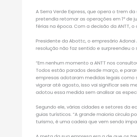
A Serra Verde Express, que opera o trem da 
pretendia retomar as operações em 1º de ju
férias na época. Com a decisão da ANTT, o ob
Presidente da Abottc, o empresário Adonai A
resolução não faz sentido e surpreendeu o 
“Em nenhum momento a ANTT nos consultou 
Todos estão parados desde março, e parara
empresas adotaram medidas legais como sus
vigorar até agosto, isso vai significar sei
adotou essa medida sem analisar as especifi
Segundo ele, várias cidades e setores da 
guias turísticos. “A grande maioria circula
turismo, é uma cadeia que vem sendo imp
A meta da sua empresa era a de que os tre