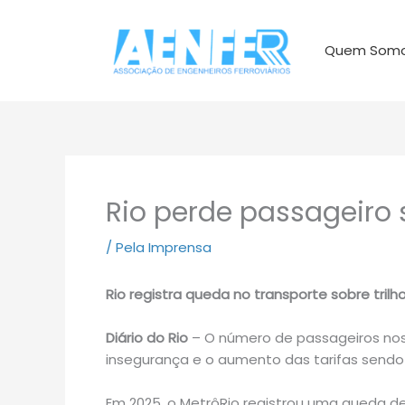
Ir
para
Quem Som
o
conteúdo
Rio perde passageiro s
/
Pela Imprensa
Rio registra queda no transporte sobre trilh
Diário do Rio
– O número de passageiros nos
insegurança e o aumento das tarifas sendo
Em 2025, o MetrôRio registrou uma queda de