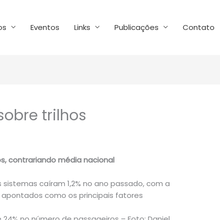
os
Eventos
Links
Publicações
Contato
obre trilhos
os, contrariando média nacional
 sistemas caíram 1,2% no ano passado, com a
 apontados como os principais fatores
 24% no número de passageiros – Foto: Daniel