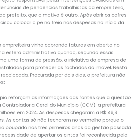
denúncias de pendências trabalhistas da empreiteira,
prefeito, que o motivo é outro. Após abrir os cofres
cisou colocar o pé no freio nas despesas no início da
 empreiteira vinha cobrando faturas em aberto no
a na esfera administrativa quando, segundo essas
 como uma forma de pressão, a iniciativa da empresa de
instaladas para proteger as fachadas do imóvel. Nesta
 recolocada. Procurada por dois dias, a prefeitura não
BO.
pio reforçam as informações das fontes que a questão
ontroladoria Geral do Município (CGM), a prefeitura
milhões em 2024. As despesas chegaram a R$ 46,3
ões. As contas só não fecharam no vermelho porque o
avia poupado nos três primeiros anos da gestão passada
 necessidade de apertar os cintos foi reconhecida pelo