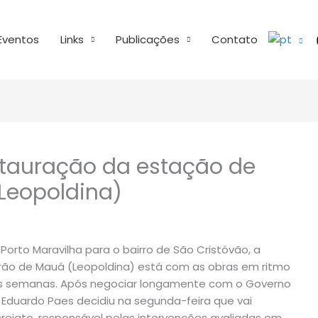
Eventos
Links
Publicações
Contato
stauração da estação de
Leopoldina)
rto Maravilha para o bairro de São Cristóvão, a
rão de Mauá (Leopoldina) está com as obras em ritmo
mas semanas. Após negociar longamente com o Governo
o Eduardo Paes decidiu na segunda-feira que vai
ejato, responsável pelas intervenções avaliadas em