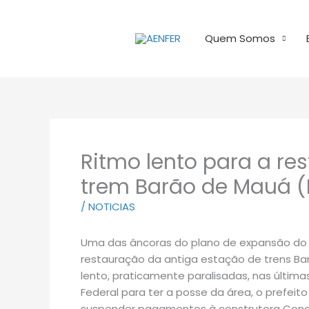
Ir
para
Quem Somos
o
conteúdo
Ritmo lento para a re
trem Barão de Mauá (
/
NOTICIAS
Uma das âncoras do plano de expansão do Po
restauração da antiga estação de trens Ba
lento, praticamente paralisadas, nas últi
Federal para ter a posse da área, o prefeit
suspender pagamentos à construtora Concr