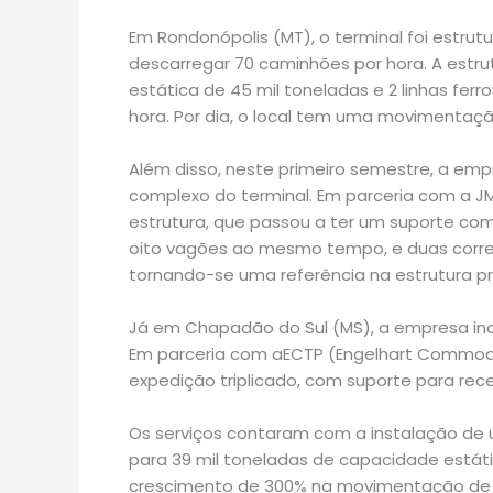
Em Rondonópolis (MT), o terminal foi estru
descarregar 70 caminhões por hora. A es
estática de 45 mil toneladas e 2 linhas ferr
hora. Por dia, o local tem uma movimenta
Além disso, neste primeiro semestre, a empr
complexo do terminal. Em parceria com a JM
estrutura, que passou a ter um suporte com
oito vagões ao mesmo tempo, e duas correi
tornando-se uma referência na estrutura pr
Já em Chapadão do Sul (MS), a empresa ina
Em parceria com aECTP (Engelhart Commodit
expedição triplicado, com suporte para rec
Os serviços contaram com a instalação de 
para 39 mil toneladas de capacidade estát
crescimento de 300% na movimentação de car