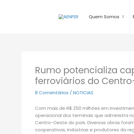
Ir
para
Quem Somos
o
conteúdo
Rumo potencializa ca
ferroviários do Centr
8 Comentários
/
NOTICIAS
Com mais de R$ 250 milhões em investimen
operacional dos terminais que administra n
Centro-Oeste do país. Diversas obras fora
cooperativas, indústrias e produtores da reg