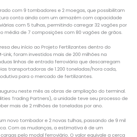
turado com 9 tombadores e 2 moegas, que possibilitam
trutura conta ainda com um armazém com capacidade
oviárias com 5 tulhas, permitindo carregar 32 vagões por
ção média de 7 composições com 80 vagões de grãos.
esa deu início ao Projeto Fertilizantes dentro do
-Link, foram investidos mais de 200 milhões na
duas linhas de entrada ferroviária que descarregam
as transportadoras de 1.200 toneladas/hora cada,
odutiva para o mercado de fertilizantes.
ugurou neste mês as obras de ampliação do terminal.
ies Trading Partners), a unidade teve seu processo de
eber mais de 2 milhões de toneladas por ano.
um novo tombador e 2 novas tulhas, passando de 9 mil
ica. Com as mudanças, a estimativa é de um
gas pelo modal ferroviário. O valor equivale a cerca