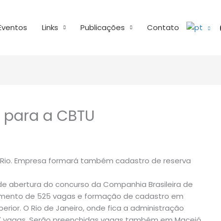
Eventos
Links
Publicações
Contato
o para a CBTU
 Rio. Empresa formará também cadastro de reserva
 de abertura do concurso da Companhia Brasileira de
himento de 525 vagas e formação de cadastro em
erior. O Rio de Janeiro, onde fica a administração
37 vagas. Serão preenchidas vagas também em Maceió