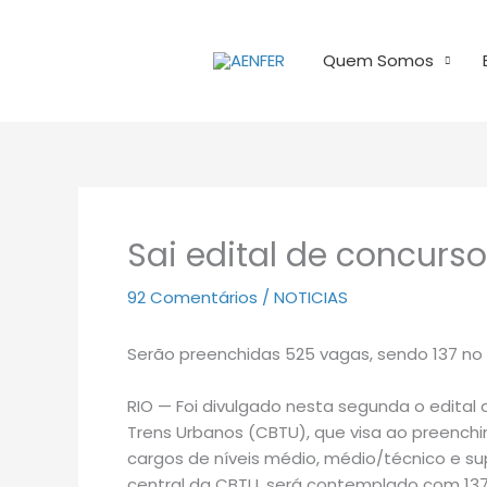
Ir
para
Quem Somos
o
conteúdo
Sai edital de concurs
92 Comentários
/
NOTICIAS
Serão preenchidas 525 vagas, sendo 137 no
RIO — Foi divulgado nesta segunda o edital
Trens Urbanos (CBTU), que visa ao preenc
cargos de níveis médio, médio/técnico e sup
central da CBTU, será contemplado com 1