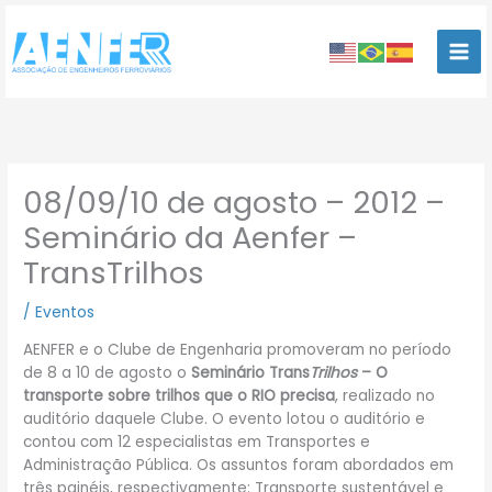
Ir
para
o
conteúdo
08/09/10 de agosto – 2012 –
Seminário da Aenfer –
TransTrilhos
/
Eventos
AENFER e o Clube de Engenharia promoveram no período
de 8 a 10 de agosto o
Seminário Trans
Trilhos
– O
transporte sobre trilhos que o RIO precisa
, realizado no
auditório daquele Clube. O evento lotou o auditório e
contou com 12 especialistas em Transportes e
Administração Pública. Os assuntos foram abordados em
três painéis, respectivamente: Transporte sustentável e