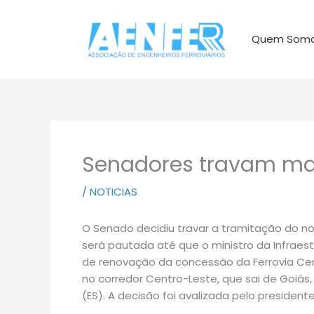
Ir
para
Quem Som
o
conteúdo
Senadores travam mar
/
NOTICIAS
O Senado decidiu travar a tramitação do no
será pautada até que o ministro da Infraestr
de renovação da concessão da Ferrovia Cen
no corredor Centro-Leste, que sai de Goiás,
(ES). A decisão foi avalizada pelo preside