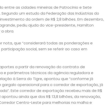
do entre as cidades mineiras de Patrocínio e Sete
 Segundo um estudo da Federação das Indústrias do
 investimento da ordem de R$ 2,8 bilhões. Em dezembro,
agrande, pediu ajuda do vice-presidente, Hamilton
 a obra.
por nota, que “considerará todas as ponderações e
participação social, sem se referir ao caso em
 aportes a partir da renovação do contrato de
a e parâmetros técnicos da agência reguladora e
relação à Serra do Tigre, apontou que “conforme já
m gargalo operacional para o corredor de exportação, já
lada”. Este corredor de exportação recebeu mais de R$
I apontou ainda que dos R$ 13,8 bilhões, da renovação,
 Corredor Centro-Leste para melhorias na malha e