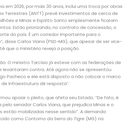
a em 2026, por mais 30 anos, inclui uma troca por obras
tes Terrestres (ANTT) prevê investimentos de cerca de
 bilhões e Minas e Espírito Santo simplesmente ficaram
entos. Estão priorizando, no contrato de concessão, o
Norte do país. É um corredor importante para o
”, disse Carlos Viana (PSD-MG), que apesar de ser vice-
té que o ministério reveja a posição.
ão. O ministro Tarcísio já esteve com as federações de
 se levantaram contra. Até agora não se apresentou
rigo Pacheco e ele está disposto a não colocar o marco
 de Infraestrutura dê resposta”.
ou apoiar o pleito, que afeta seu Estado. “De fato, é
 pelo senador Carlos Viana, que prejudica Minas e o
os estão mobilizadas nesse sentido”. A demanda
onhecido como Contorno da Serra do Tigre (MG) na