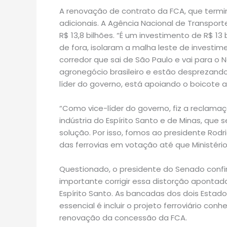
A renovação de contrato da FCA, que termin
adicionais. A Agência Nacional de Transpor
R$ 13,8 bilhões. “É um investimento de R$ 13
de fora, isolaram a malha leste de investim
corredor que sai de São Paulo e vai para o 
agronegócio brasileiro e estão desprezando
líder do governo, está apoiando o boicote a
“Como vice-líder do governo, fiz a reclamaç
indústria do Espírito Santo e de Minas, que
solução. Por isso, fomos ao presidente Rod
das ferrovias em votação até que Ministério
Questionado, o presidente do Senado confirm
importante corrigir essa distorção apontada
Espírito Santo. As bancadas dos dois Estad
essencial é incluir o projeto ferroviário c
renovação da concessão da FCA.