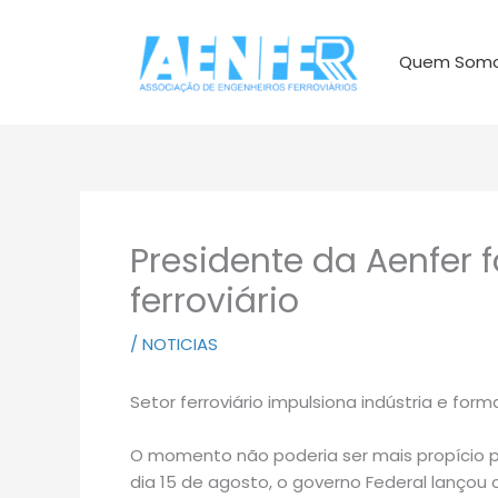
Ir
para
Quem Som
o
conteúdo
Presidente da Aenfer 
ferroviário
/
NOTICIAS
Setor ferroviário impulsiona indústria e for
O momento não poderia ser mais propício par
dia 15 de agosto, o governo Federal lançou