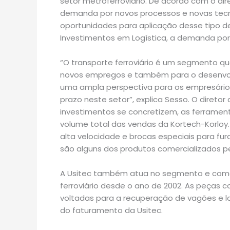
setor metroferroviário. De acordo com o dir
demanda por novos processos e novas tecn
oportunidades para aplicação desse tipo d
Investimentos em Logística, a demanda po
“O transporte ferroviário é um segmento q
novos empregos e também para o desenvolv
uma ampla perspectiva para os empresários
prazo neste setor”, explica Sesso. O direto
investimentos se concretizem, as ferrament
volume total das vendas da Kortech-Korloy.
alta velocidade e brocas especiais para fur
são alguns dos produtos comercializados pe
A Usitec também atua no segmento e comer
ferroviário desde o ano de 2002. As peças co
voltadas para a recuperação de vagões e 
do faturamento da Usitec.