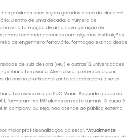
e nos próximos anos sejam gerados cerca de cinco mil
iário. Dentro de uma década, o número de
 promover a formação de uma nova geração de
já estamos fechando parcerias com algumas instituições
reira de engenheiro ferroviário, formação extinta desde
sidade de Juiz de Fora (MG) e outras 12 universidades
enharia ferroviária. Além disso, já oferece alguns
es de ensino profissionalizante voltados para o setor.
aria ferroviária é o da PUC Minas. Segundo dados da
2001, formaram-se 169 alunos em sete turmas. O curso é
é in company, ou seja, não atende ao público externo,
r maior profisisonalização do setor.
“Atualmente