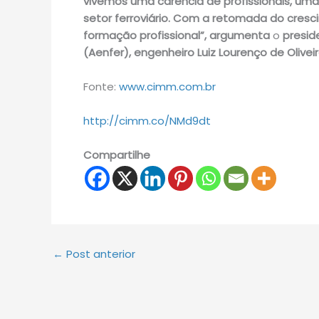
vivemos uma carência de profissionais, uma
setor ferroviário. Com a retomada do cresc
formação profissional”, argumenta
o
preside
(Aenfer), engenheiro Luiz Lourenço de Olivei
Fonte:
www.cimm.com.br
http://cimm.co/NMd9dt
Compartilhe
←
Post anterior