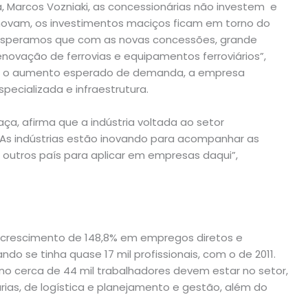
 Marcos Vozniaki, as concessionárias não investem e
enovam, os investimentos maciços ficam em torno do
o. Esperamos que com as novas concessões, grande
enovação de ferrovias e equipamentos ferroviários”,
ver o aumento esperado de demanda, a empresa
pecializada e infraestrutura.
aça, afirma que a indústria voltada ao setor
“As indústrias estão inovando para acompanhar as
 outros país para aplicar em empresas daqui”,
m crescimento de 148,8% em empregos diretos e
ndo se tinha quase 17 mil profissionais, com o de 2011.
no cerca de 44 mil trabalhadores devem estar no setor,
rias, de logística e planejamento e gestão, além do