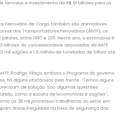
 ferrovias e investimento de R$ 91 bilhões para os
te Ferroviário de Carga também são animadores.
nal dos Transportadores Ferroviários (ANTF), os
ilhões, entre 1997 e 2011. Neste ano, a estimativa é
3 bilhões. As concessionárias associadas da ANTF
0 mil vagões e 1,5 milhão de toneladas de trilhos até
NTF, Rodrigo Vilaça, embora o Programa do governo
es, há alguns obstáculos pela frente. “Temos alguns
 precisam de solução. São algumas questões
 União, como a sucata de locomotivas e vagões”,
como os 38 mil processos trabalhistas do setor em
cupam áreas irregulares na faixa de segurança das