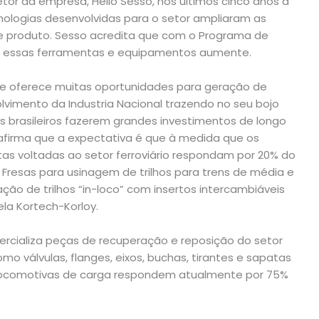
etor da empresa, Helio Sesso, nos últimos cinco anos a
ologias desenvolvidas para o setor ampliaram as
e produto. Sesso acredita que com o Programa de
r essas ferramentas e equipamentos aumente.
ue oferece muitas oportunidades para geração de
imento da Industria Nacional trazendo no seu bojo
 brasileiros fazerem grandes investimentos de longo
r afirma que a expectativa é que à medida que os
as voltadas ao setor ferroviário respondam por 20% do
 Fresas para usinagem de trilhos para trens de média e
ação de trilhos “in-loco” com insertos intercambiáveis
la Kortech-Korloy.
cializa peças de recuperação e reposição do setor
mo válvulas, flanges, eixos, buchas, tirantes e sapatas
locomotivas de carga respondem atualmente por 75%