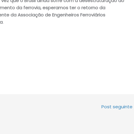
 vez que o Brasil ainda sofre com a desestruturação do
imento da ferrovia, esperamos ter o retorno da
nte da Associação de Engenheiros Ferroviários
ra
.
Post seguinte