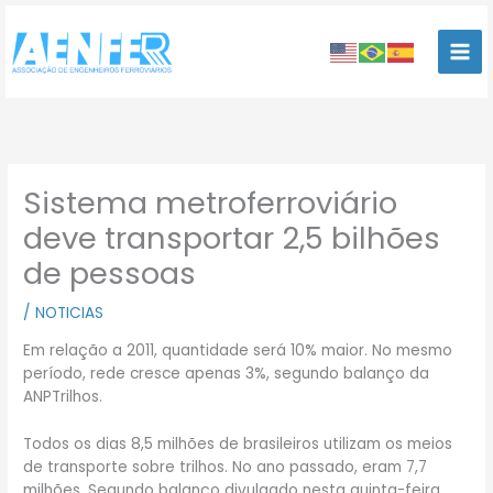
Ir
para
o
conteúdo
Sistema metroferroviário
deve transportar 2,5 bilhões
de pessoas
/
NOTICIAS
Em relação a 2011, quantidade será 10% maior. No mesmo
período, rede cresce apenas 3%, segundo balanço da
ANPTrilhos.
Todos os dias 8,5 milhões de brasileiros utilizam os meios
de transporte sobre trilhos. No ano passado, eram 7,7
milhões. Segundo balanço divulgado nesta quinta-feira