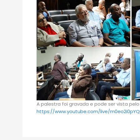
A palestra foi gravada e pode ser vista pel
https://www.youtube.com/live/m0eo2i0pY