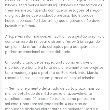
as duas linhas do metrô virem uma só, com gastos de R$ 8
bilhões, seria melhor investir R$ 3 bilhões e transformar os
trens em metrô, fazendo com que as estações ofereçam
a dignidade de que o cidadão precisa. Não é porque
houve a concessão (dos trens) que o governo não deve
investir — afirmou.
A SuperVia informou que, em 2011, a nova gestão assumiu o
compromisso de renovar o sistema ferroviário, seguindo
um plano de reforma de estações para adequá-las ao
padrão internacional de acessibilidade.
Um ponto citado pelos especialista como entrave à
mobilidade urbana é a falta de planejamento nos projetos.
Uma mudança que o prefeito de Belo Horizonte, Márcio
Lacerda, busca colocar em prática na capital mineira.
— Sem planejamento detalhado de curto prazo, mais ou
menos detalhado de médio prazo e razoavelmente
detalhado para 20 anos, não temos como pensar em
solução. E não tem solução rápida. A questão da
mobilidade ainda vai piorar antes de melhorar. Essa é a