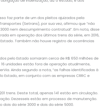
 A obrigação de indenização, diz o estado, é dos
sso faz parte de um dos pleitos ajuizados pela
Transportes (Setrans), por sua vez, afirmou que “não
e 3000 nem descumprimento contratual”. Em nota, disse
rada em operação dos últimos trens da série, em 2016,
 Estado. Também não houve registro de ocorrências
ridos pelo Estado somaram cerca de R$ 650 milhões de
, 16 unidades estão fora de operação atualmente,
erVia. Ainda segundo a nota, “as falhas identificadas à
lo Estado, em conjunto com as empresas CRRC e
1 trens. Deste total, apenas 141 estão em circulação.
ração. Dezesseis estão em processo de manutenção.
 dois da série 3000 e dois da série 5000.