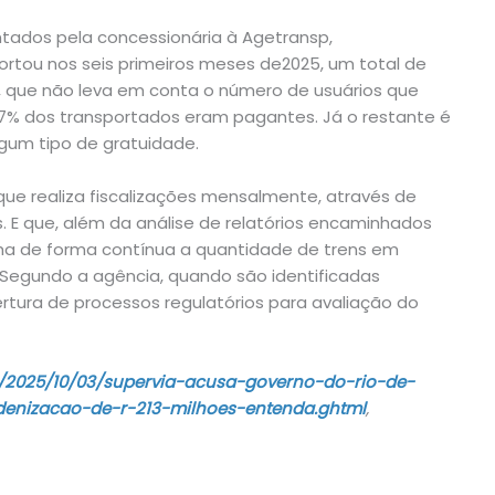
tados pela concessionária à Agetransp,
sportou nos seis primeiros meses de2025, um total de
 que não leva em conta o número de usuários que
7% dos transportados eram pagantes. Já o restante é
gum tipo de gratuidade.
e realiza fiscalizações mensalmente, através de
s. E que, além da análise de relatórios encaminhados
ha de forma contínua a quantidade de trens em
egundo a agência, quando são identificadas
bertura de processos regulatórios para avaliação do
ia/2025/10/03/supervia-acusa-governo-do-rio-de-
enizacao-de-r-213-milhoes-entenda.ghtml
,