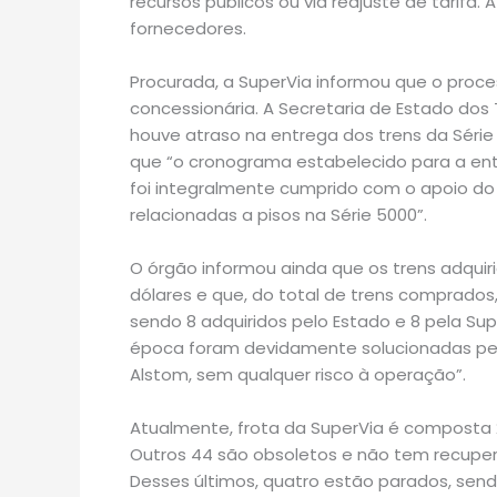
recursos públicos ou via reajuste de tarifa.
fornecedores.
Procurada, a SuperVia informou que o proce
concessionária. A Secretaria de Estado dos 
houve atraso na entrega dos trens da Séri
que “o cronograma estabelecido para a ent
foi integralmente cumprido com o apoio do
relacionadas a pisos na Série 5000”.
O órgão informou ainda que os trens adqui
dólares e que, do total de trens comprados
sendo 8 adquiridos pelo Estado e 8 pela Sup
época foram devidamente solucionadas pe
Alstom, sem qualquer risco à operação”.
Atualmente, frota da SuperVia é composta 20
Outros 44 são obsoletos e não tem recupe
Desses últimos, quatro estão parados, sendo