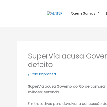
Ir
para
Quem Somos
o
conteúdo
SuperVia acusa Gove
defeito
/
Pela Imprensa
SuperVia acusa Governo do Rio de comprar 
milhões; entenda
Em tratativas para devolver a concessão do