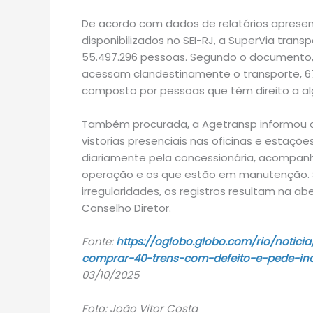
De acordo com dados de relatórios apresen
disponibilizados no SEI-RJ, a SuperVia tran
55.497.296 pessoas. Segundo o documento,
acessam clandestinamente o transporte, 6
composto por pessoas que têm direito a al
Também procurada, a Agetransp informou qu
vistorias presenciais nas oficinas e estaçõe
diariamente pela concessionária, acompan
operação e os que estão em manutenção. S
irregularidades, os registros resultam na a
Conselho Diretor.
Fonte:
https://oglobo.globo.com/rio/notic
comprar-40-trens-com-defeito-e-pede-ind
03/10/2025
Foto: João Vitor Costa