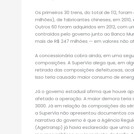
Os primeiros 30 trens, do total de 112, fora
milhões), de fabricantes chineses, em 2010, 
Outros 60 foram adquiridos em 2012, com u
contraídos pelo governo junto ao Banco Mun
mais de R$ 247 milhões — em valores não at
A concessionária cobra ainda, em uma segu
composições. A SuperVia alega que, em algu
retirada das composições defeituosas, acab
Isso teria causado maior consumo de energia
Já o governo estadual afirma que houve ap
afetado a operação. A maior demora teria s
3000. Já em relação às composições da sér
a SuperVia não apresentou documentos com 
narrativa do governo é que a Agência Regu
(Agetransp) já havia esclarecido que uma 