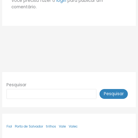
Você precisa fazer o
login
para publicar um
comentário.
Pesquisar
Pesquisar
Fiol
Porto de Salvador
trilhos
Vale
Valec