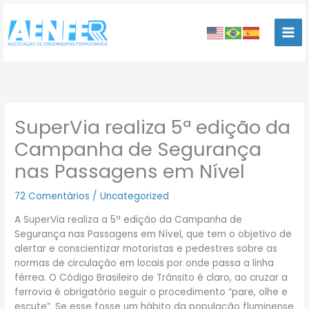
Ir
para
o
conteúdo
SuperVia realiza 5ª edição da
Campanha de Segurança
nas Passagens em Nível
72 Comentários
/
Uncategorized
A SuperVia realiza a 5ª edição da Campanha de
Segurança nas Passagens em Nível, que tem o objetivo de
alertar e conscientizar motoristas e pedestres sobre as
normas de circulação em locais por onde passa a linha
férrea. O Código Brasileiro de Trânsito é claro, ao cruzar a
ferrovia é obrigatório seguir o procedimento “pare, olhe e
escute”. Se esse fosse um hábito da população fluminense