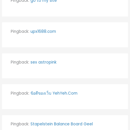
Pingback:
go to my site
Pingback:
upx1688.com
Pingback:
sex astropink
Pingback:
ข้อดีของเว็บ YehYeh.Com
Pingback:
Stapelstein Balance Board Geel