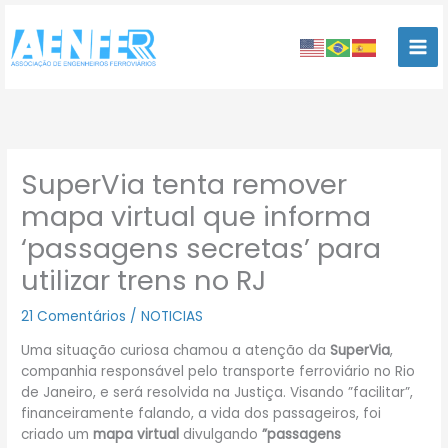
Ir
para
o
conteúdo
SuperVia tenta remover
mapa virtual que informa
‘passagens secretas’ para
utilizar trens no RJ
21 Comentários
/
NOTICIAS
Uma situação curiosa chamou a atenção da
SuperVia
,
companhia responsável pelo transporte ferroviário no Rio
de Janeiro, e será resolvida na Justiça. Visando ”facilitar”,
financeiramente falando, a vida dos passageiros, foi
criado um
mapa virtual
divulgando
”passagens