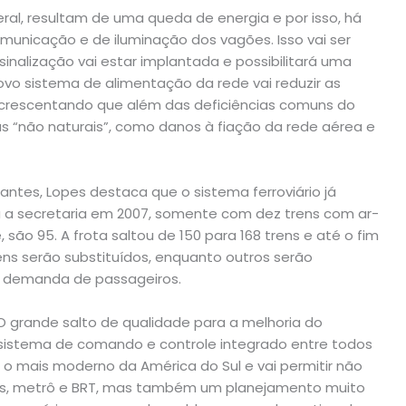
ral, resultam de uma queda de energia e por isso, há
nicação e de iluminação dos vagões. Isso vai ser
sinalização vai estar implantada e possibilitará uma
ovo sistema de alimentação da rede vai reduzir as
 acrescentando que além das deficiências comuns do
 “não naturais”, como danos à fiação da rede aérea e
ntes, Lopes destaca que o sistema ferroviário já
u a secretaria em 2007, somente com dez trens com ar-
são 95. A frota saltou de 150 para 168 trens e até o fim
rens serão substituídos, enquanto outros serão
r demanda de passageiros.
 grande salto de qualidade para a melhoria do
m sistema de comando e controle integrado entre todos
 o mais moderno da América do Sul e vai permitir não
bus, metrô e BRT, mas também um planejamento muito