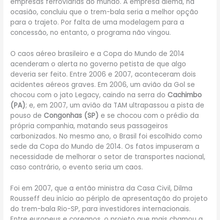
empresas ferroviárias do mundo. A empresa alemã, na
ocasião, concluiu que o trem-bala seria a melhor opção
para o trajeto. Por falta de uma modelagem para a
concessão, no entanto, o programa não vingou.
O caos aéreo brasileiro e a Copa do Mundo de 2014
acenderam o alerta no governo petista de que algo
deveria ser feito. Entre 2006 e 2007, aconteceram dois
acidentes aéreos graves. Em 2006, um avião da Gol se
chocou com o jato Legacy, caindo na serra do
Cachimbo
(PA)
; e, em 2007, um avião da TAM
ultrapassou a pista de
pouso de
Congonhas (SP)
e se chocou com o prédio da
própria companhia, matando seus passageiros
carbonizados. No mesmo ano, o Brasil foi escolhido como
sede da Copa do Mundo de 2014. Os fatos impuseram a
necessidade de melhorar o setor de transportes nacional,
caso contrário, o evento seria um caos.
Foi em 2007, que a então ministra da Casa Civil, Dilma
Rousseff deu início ao périplo de apresentação do projeto
do trem-bala Rio-SP, para investidores internacionais.
Entre europeus e coreanos, o projeto que mais chamou a