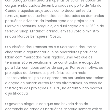
comparação consideraram apenas os volumes atuais de
cargas embarcadas/desembarcadas no porto de Vila do
Conde e aqueles projetados como decorrentes da
ferrovia, sem que tenham sido consideradas as demandas
portuárias advindas da implantação dos projetos da
Hidrovia Tocantins-Araguaia, da duplicação da BR-163 e da
ferrovia Sinop-Mirituba”, afirmou em seu voto o ministro-
relator Marcos Bemquerer Costa.
O Ministério dos Transportes e a Secretaria dos Portos
chegaram a argumentar que os operadores portuários
lidam com “mercados mais rígidos”, uma vez que os
terminais são especificamente construídos e equipados
para lidar com tipos certos de cargas. Por esse motivo, as
projeções de demandas portuárias seriam mais
“conservadoras”, pois os operadores portuários não teriam
a opção de buscar outras fontes alternativas, no caso de
frustração das projeções. O TCU, no entanto, não acatou
a justificativa.
O governo alegou ainda que não haveria risco da
ocorrência de gargalos portuários, “porque sempre existe