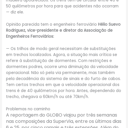
madeira apodrecidos. Os trens têm de circular entre 40 e
50 quilômetros por hora para que acidentes não ocorram
— diz ele.
Opinião parecida tem o engenheiro ferroviário
Hélio Suevo
Rodriguez, vice-presidente e diretor da Associação de
Engenheiros Ferroviários:
— Os trilhos de modo geral necessitam de substituições
em trechos localizados. Agora, a situação mais crítica se
refere à substituição de dormentes. Com restrições e
dormentes podres, ocorre uma diminuição da velocidade
operacional. Não só pela via permanente, mas também
pela decadência do sistema de sinais e do furto de cabos.
Tem certos trechos em que a velocidade operacional dos
trens é de 40 quilômetros por hora. Antes, dependendo do
trecho, chegava a 60km/h ou até 70km/h.
Problemas no caminho
A reportagem do GLOBO viajou por três semanas
nas composições da SuperVia, entre os últimos dias
6 e 25, por cinco ramais e três extensões. Além do