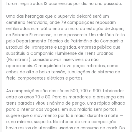
foram registradas 13 ocorrências por dia no ano passado.
Uma das heranças que a SuperVia deixará será um
cemitério ferroviário, onde 79 composições repousam
enfileiradas num pátio entre o muro da estação de Japeri,
na Baixada Fluminense, e uma passarela. Um relatório feito
pelo Departamento Técnico de Patrimônio da Companhia
Estadual de Transporte e Logística, empresa pública que
substituiu a Companhia Fluminense de Trens Urbanos
(Flumitrens), considerou-as inservíveis ou não
operacionais. O maquinário teve peças retiradas, como
cabos de alta e baixa tensão, tubulações do sistema de
freio, componentes elétricos e portas.
As composições são das séries 500, 700 e 900, fabricadas
entre os anos 70 e 80. Para os moradores, a presença dos
trens parados virou sinônimo de perigo. Uma rápida olhada
para o interior dos vagões, em sua maioria sem portas,
sugere que o movimento por lá é maior durante a noite —
e, no mínimo, suspeito. No interior de uma composição
havia restos de utensílios usados no consumo de crack. Do