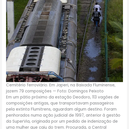
Cemitério ferroviário. Em Japeri, na Baixada Fluminense,
jazem 79 composições — Foto: Domingos Peixoto
Em um pátio próximo da estação Deodoro, 113 vagões de
composições antigas, que transportavam passageiros
pela extinta Flumitrens, aguardam algum destino. Foram
penhorados numa ação judicial de 1997, anterior à gestão
da SuperVia, originada por um pedido de indenização de
uma mulher que caiu do trem. Procurada, a Central