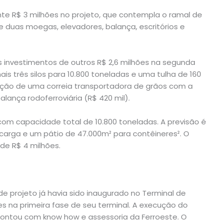
e R$ 3 milhões no projeto, que contempla o ramal de
 e duas moegas, elevadores, balança, escritórios e
 investimentos de outros R$ 2,6 milhões na segunda
is três silos para 10.800 toneladas e uma tulha de 160
ação de uma correia transportadora de grãos com a
ança rodoferroviária (R$ 420 mil).
 com capacidade total de 10.800 toneladas. A previsão é
carga e um pátio de 47.000m² para contêineres². O
 de R$ 4 milhões.
de projeto já havia sido inaugurado no Terminal de
es na primeira fase de seu terminal. A execução do
, contou com know how e assessoria da Ferroeste. O