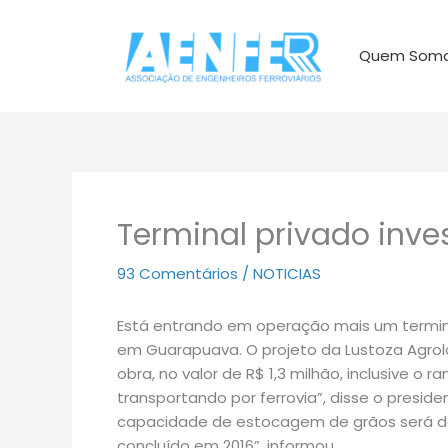
Ir
para
Quem Som
o
conteúdo
Terminal privado inves
93 Comentários
/
NOTICIAS
Está entrando em operação mais um terminal
em Guarapuava. O projeto da Lustoza Agrolog
obra, no valor de R$ 1,3 milhão, inclusive o ra
transportando por ferrovia”, disse o preside
capacidade de estocagem de grãos será de
concluído em 2016”, informou.