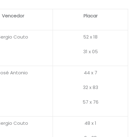
Vencedor
Placar
Sergio Couto
52 x 18
31 x 05
José Antonio
44 x 7
32 x 83
57 x 76
Sergio Couto
48 x 1