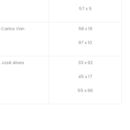
57 x 5
Carlos Van
58 x 19
97 x 10
José Alves
33 x 62
45 x 17
55 x 66