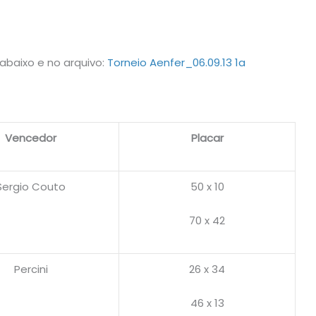
baixo e no arquivo:
Torneio Aenfer_06.09.13 1a
Vencedor
Placar
Sergio Couto
50 x 10
70 x 42
Percini
26 x 34
46 x 13