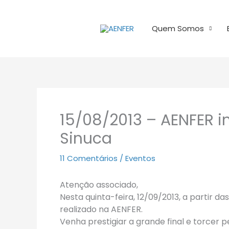
Ir
para
Quem Somos
o
conteúdo
15/08/2013 – AENFER in
Sinuca
11 Comentários
/
Eventos
Atenção associado,
Nesta quinta-feira, 12/09/2013, a partir da
realizado na AENFER.
Venha prestigiar a grande final e torcer p