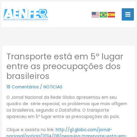
Ir
para
o
conteúdo
Transporte está em 5º lugar
entre as preocupações dos
brasileiros
18 Comentários
/
NOTICIAS
O Jornal Nacional da Rede Globo apresentou em seu
quadro de série especial, os problemas que mais afligem
os brasileiros, segundo o Datafolha. O transporte
apareceu em 5º lugar entre as preocupações do país.
Clique e assista no link:
http://g1.globo.com/jornal-
nacional/noticia/2014/08/pesquisa-transporte-esta-em-