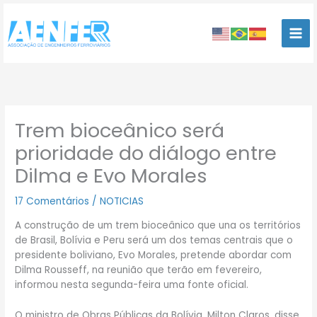
Ir
para
o
conteúdo
Trem bioceânico será
prioridade do diálogo entre
Dilma e Evo Morales
17 Comentários
/
NOTICIAS
A construção de um trem bioceânico que una os territórios
de Brasil, Bolívia e Peru será um dos temas centrais que o
presidente boliviano, Evo Morales, pretende abordar com
Dilma Rousseff, na reunião que terão em fevereiro,
informou nesta segunda-feira uma fonte oficial.
O ministro de Obras Públicas da Bolívia, Milton Claros, disse