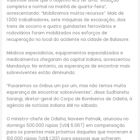
Vaishnaw disse que o objetivo era ter uma “situação
completa e normal na manhã de quarta-feira”,
acrescentando: “Mobilizamos muitos recursos”. Mais de
1.000 trabalhadores, sete máquinas de escavação, dois
trens de socorro e quatro guindastes ferroviários e
rodoviários foram mobilizados nos esforços de
recuperação no local do acidente na cidade de Balasore.
Médicos especialistas, equipamentos especializados e
medicamentos chegaram da capital indiana, acrescentou
Mandaviya. No entanto, as esperanças de encontrar mais
sobreviventes estão diminuindo.
“Puxaremos os ônibus um por um, mas não temos muita
esperança de encontrar sobreviventes”, disse Sudhanshu
Sarangi, diretor-geral do Corpo de Bombeiros de Odisha, à
agência de notícias indiana ANI no sábado.
O ministro-chefe de Odisha, Naveen Patnaik, anunciou no
domingo 500.000 rúpias (US$ 6.067) em compensação
para os parentes mais próximos daqueles que morreram e
100.000 rúpias (US$ 1.213) para pessoas que sofreram