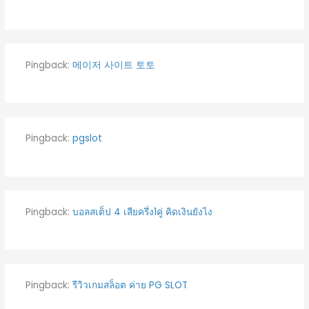
Pingback:
메이저 사이트 토토
Pingback:
pgslot
Pingback:
บอลสเต็ป 4 เสียครึ่ง1คู่ คิดเงินยังไง
Pingback:
รีวิวเกมสล็อต ค่าย PG SLOT