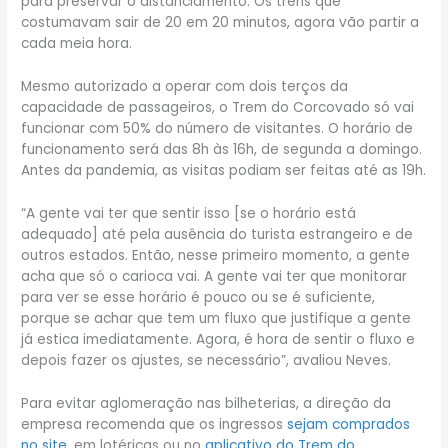
para preservar o distanciamento. Os trens que
costumavam sair de 20 em 20 minutos, agora vão partir a
cada meia hora.
Mesmo autorizado a operar com dois terços da
capacidade de passageiros, o Trem do Corcovado só vai
funcionar com 50% do número de visitantes. O horário de
funcionamento será das 8h às 16h, de segunda a domingo.
Antes da pandemia, as visitas podiam ser feitas até as 19h.
“A gente vai ter que sentir isso [se o horário está
adequado] até pela ausência do turista estrangeiro e de
outros estados. Então, nesse primeiro momento, a gente
acha que só o carioca vai. A gente vai ter que monitorar
para ver se esse horário é pouco ou se é suficiente,
porque se achar que tem um fluxo que justifique a gente
já estica imediatamente. Agora, é hora de sentir o fluxo e
depois fazer os ajustes, se necessário”, avaliou Neves.
Para evitar aglomeração nas bilheterias, a direção da
empresa recomenda que os ingressos
sejam comprados
no site
, em lotéricas ou no
aplicativo do Trem do