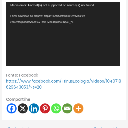
Tocador
Media error: Format(s) not supported or source(s) not found
de
vídeo
Fazer download do arquivo: https://localhost:8888/ferrovias/wp-
content/uploads/2020/03/Trem-Macaquinho.mp4?_=1
Fonte: Facebook
https://www.facebook.com/TrinusEcologia/videos/1040718
629643053/?t=20
Compartilhe