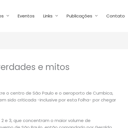
os
Eventos
Links
Publicações
Contato
erdades e mitos
ntre o centro de São Paulo e o aeroporto de Cumbica,
em sido criticada -inclusive por esta Folha- por chegar
s 2 e 3, que concentram o maior volume de
governo de São Paulo, então comandado por Geraldo