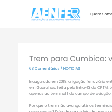
Ir
para
Quem Som
o
conteúdo
Trem para Cumbica: v
63 Comentários
/
NOTICIAS
Inaugurada em 2018, a ligação ferroviária e
em Guarulhos, feita pela linha-13 da CPTM, t
apenas ao terminal 1 do campo de aviação.
Por que o trem não avança até os terminai
passageiros? Difunde-se a ideia de que o 