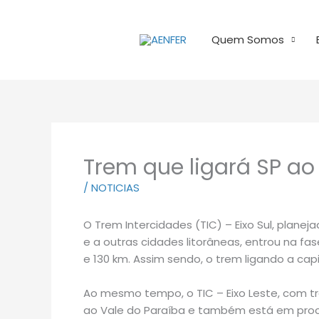
Ir
para
Quem Somos
o
conteúdo
Trem que ligará SP ao 
/
NOTICIAS
O Trem Intercidades (TIC) – Eixo Sul, planej
e a outras cidades litorâneas, entrou na fa
e 130 km. Assim sendo, o trem ligando a capit
Ao mesmo tempo, o TIC – Eixo Leste, com tra
ao Vale do Paraíba e também está em pro