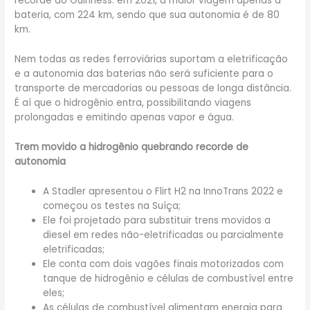
recorde do Guinness: em 2021, a maior viagem apenas à
bateria, com 224 km, sendo que sua autonomia é de 80
km.
Nem todas as redes ferroviárias suportam a eletrificação
e a autonomia das baterias não será suficiente para o
transporte de mercadorias ou pessoas de longa distância.
É aí que o hidrogênio entra, possibilitando viagens
prolongadas e emitindo apenas vapor e água.
Trem movido a hidrogênio quebrando recorde de
autonomia
A Stadler apresentou o Flirt H2 na InnoTrans 2022 e
começou os testes na Suíça;
Ele foi projetado para substituir trens movidos a
diesel em redes não-eletrificadas ou parcialmente
eletrificadas;
Ele conta com dois vagões finais motorizados com
tanque de hidrogênio e células de combustível entre
eles;
As células de combustível alimentam energia para