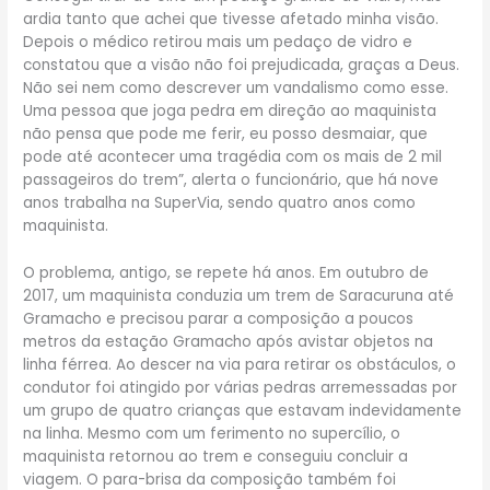
ardia tanto que achei que tivesse afetado minha visão.
Depois o médico retirou mais um pedaço de vidro e
constatou que a visão não foi prejudicada, graças a Deus.
Não sei nem como descrever um vandalismo como esse.
Uma pessoa que joga pedra em direção ao maquinista
não pensa que pode me ferir, eu posso desmaiar, que
pode até acontecer uma tragédia com os mais de 2 mil
passageiros do trem”, alerta o funcionário, que há nove
anos trabalha na SuperVia, sendo quatro anos como
maquinista.
O problema, antigo, se repete há anos. Em outubro de
2017, um maquinista conduzia um trem de Saracuruna até
Gramacho e precisou parar a composição a poucos
metros da estação Gramacho após avistar objetos na
linha férrea. Ao descer na via para retirar os obstáculos, o
condutor foi atingido por várias pedras arremessadas por
um grupo de quatro crianças que estavam indevidamente
na linha. Mesmo com um ferimento no supercílio, o
maquinista retornou ao trem e conseguiu concluir a
viagem. O para-brisa da composição também foi