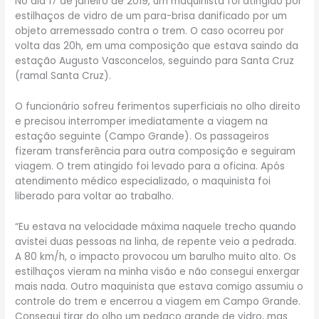
No dia 17 de janeiro de 2019, um maquinista foi atingido por
estilhaços de vidro de um para-brisa danificado por um
objeto arremessado contra o trem. O caso ocorreu por
volta das 20h, em uma composição que estava saindo da
estação Augusto Vasconcelos, seguindo para Santa Cruz
(ramal Santa Cruz).
O funcionário sofreu ferimentos superficiais no olho direito
e precisou interromper imediatamente a viagem na
estação seguinte (Campo Grande). Os passageiros
fizeram transferência para outra composição e seguiram
viagem. O trem atingido foi levado para a oficina. Após
atendimento médico especializado, o maquinista foi
liberado para voltar ao trabalho.
“Eu estava na velocidade máxima naquele trecho quando
avistei duas pessoas na linha, de repente veio a pedrada.
A 80 km/h, o impacto provocou um barulho muito alto. Os
estilhaços vieram na minha visão e não consegui enxergar
mais nada. Outro maquinista que estava comigo assumiu o
controle do trem e encerrou a viagem em Campo Grande.
Consegui tirar do olho um pedaço grande de vidro, mas