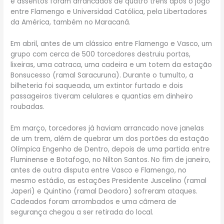
e assentos foram arrancados de quatro trens após o jogo
entre Flamengo e Universidad Católica, pela Libertadores
da América, também no Maracanã.
Em abril, antes de um clássico entre Flamengo e Vasco, um
grupo com cerca de 500 torcedores destruiu portas,
lixeiras, uma catraca, uma cadeira e um totem da estação
Bonsucesso (ramal Saracuruna). Durante o tumulto, a
bilheteria foi saqueada, um extintor furtado e dois
passageiros tiveram celulares e quantias em dinheiro
roubadas.
Em março, torcedores já haviam arrancado nove janelas
de um trem, além de quebrar um dos portões da estação
Olímpica Engenho de Dentro, depois de uma partida entre
Fluminense e Botafogo, no Nilton Santos. No fim de janeiro,
antes de outra disputa entre Vasco e Flamengo, no
mesmo estádio, as estações Presidente Juscelino (ramal
Japeri) e Quintino (ramal Deodoro) sofreram ataques.
Cadeados foram arrombados e uma câmera de
segurança chegou a ser retirada do local.