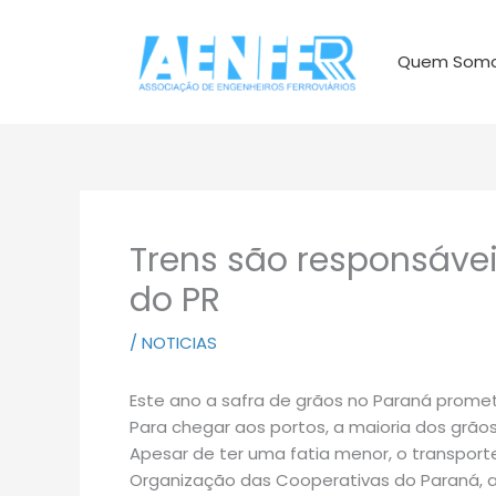
Ir
para
Quem Som
o
conteúdo
Trens são responsávei
do PR
/
NOTICIAS
Este ano a safra de grãos no Paraná prome
Para chegar aos portos, a maioria dos grão
Apesar de ter uma fatia menor, o transpor
Organização das Cooperativas do Paraná,