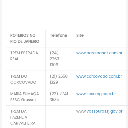
ROTEIROS NO
Telefone
Site
RIO DE JANEIRO
TREM ESTRADA
(24)
www.paraibanet.com.br
REAL
2263
1306
TREM DO
(21) 2558
www.corcovado.com.br
CORCOVADO
1329
MARIA FUMAÇA
(22) 2741
www.sescmg.com.br
SESC Grussaí
3535
TREM DA
www
.vassouras.rj.gov.br
FAZENDA
CARVALHEIRA