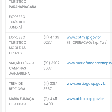
TURÍSTICO
PARANAPIACABA
EXPRESSO
TURÍSTICO
JUNDIAÍ
EXPRESSO
(11) 4439
www.cptm.sp.gov.br
TURÍSTICO
0237
/E_OPERACAO/ExprTur/
MOGI DAS
CRUZES
VIAÇÃO FÉRREA
(19) 3207
www.mariafumacacampina
CAMPINAS-
3637
JAGUARIUNA
TREM DE
(11) 3317
www.bertioga.sp.gov.br
BERTIOGA
3567
MARIA FUMAÇA
(11) 4411
www.atibaia.sp.gov.br
DE ATIBAIA
4499