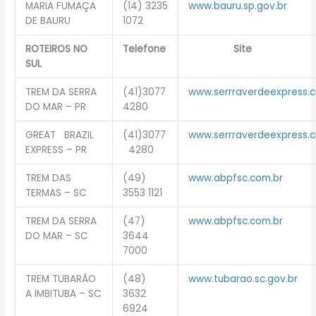
MARIA FUMAÇA
(14) 3235
www.bauru.sp.gov.br
DE BAURU
1072
ROTEIROS NO
Telefone
Site
SUL
TREM DA SERRA
(41)3077
www.serrraverdeexpress.c
DO MAR – PR
4280
GREAT BRAZIL
(41)3077
www.serrraverdeexpress.c
EXPRESS – PR
4280
TREM DAS
(49)
www.abpfsc.com.br
TERMAS – SC
3553 1121
TREM DA SERRA
(47)
www.abpfsc.com.br
DO MAR – SC
3644
7000
TREM TUBARÃO
(48)
www.tubarao.sc.gov.br
A IMBITUBA – SC
3632
6924