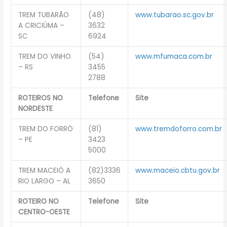
TREM TUBARÃO
(48)
www.tubarao.sc.gov.br
A CRICIÚMA –
3632
SC
6924
TREM DO VINHO
(54)
www.mfumaca.com.br
– RS
3455
2788
ROTEIROS NO
Telefone
Site
NORDESTE
TREM DO FORRÓ
(81)
www.tremdoforro.com.br
– PE
3423
5000
TREM MACEIÓ A
(82)3336
www.maceio.cbtu.gov.br
RIO LARGO – AL
3650
ROTEIRO NO
Telefone
Site
CENTRO-OESTE