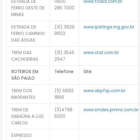
ESTRADA DE
0800
www.fcasa.com.br
FERRO OESTE DE
285 7000
MINAS
ESTRADA DE
(31) 3829
www.ipatinga.mg.gov.br
FERRO CAMINHO
8602
DAS ÁGUAS
TREM DAS
(31) 3545
www.crat.com.br
CACHOEIRAS
2947
ROTEIROS EM
Telefone
Site
SÃO PAULO
TREM DOS
(11) 6692
www.abpfsp.com.br
IMIGRANTES
1866
TREM DE
(11)4798
www.smdes.pmmc.com.br
SABAÚNA A LUIZ
5000
CARLOS
EXPRESSO