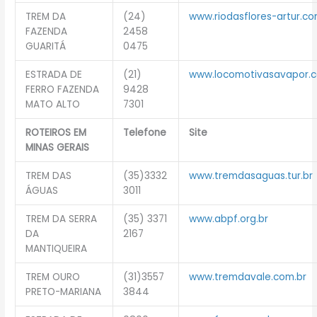
TREM DA
(24)
www.riodasflores-artur.co
FAZENDA
2458
GUARITÁ
0475
ESTRADA DE
(21)
www.locomotivasavapor.c
FERRO FAZENDA
9428
MATO ALTO
7301
ROTEIROS EM
Telefone
Site
MINAS GERAIS
TREM DAS
(35)3332
www.tremdasaguas.tur.br
ÁGUAS
3011
TREM DA SERRA
(35) 3371
www.abpf.org.br
DA
2167
MANTIQUEIRA
TREM OURO
(31)3557
www.tremdavale.com.br
PRETO-MARIANA
3844