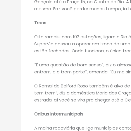
Gonçalo até a Praça 15, no Centro do Rio. A L
mesmo. Faz você perder menos tempo, ia te
Trens
Oito ramais, com 102 estações, ligam o Rio 
SuperVia passou a operar em troca de uma
estão fechadas. Onde funciona, o único tr
“É uma questão de bom senso”, diz o almoxa
entram, e o trem parte”, emenda. “Eu me sin
O Ramal de Belford Roxo também é alvo de 
tem trem”, diz a doméstica Maria das Graç
estrada, aí você se vira pra chegar até o C
Ônibus Intermunicipais
A malha rodoviária que liga municípios conta