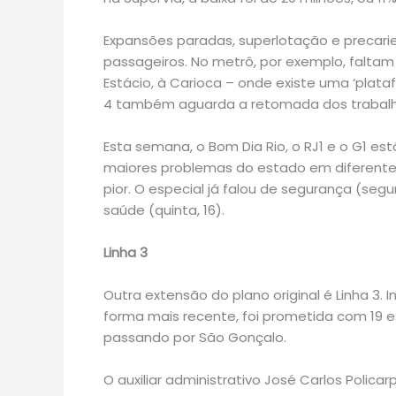
Expansões paradas, superlotação e precari
passageiros. No metrô, por exemplo, faltam 
Estácio, à Carioca – onde existe uma ‘plat
4 também aguarda a retomada dos trabalh
Esta semana, o Bom Dia Rio, o RJ1 e o G1 est
maiores problemas do estado em diferent
pior. O especial já falou de segurança (segu
saúde (quinta, 16).
Linha 3
Outra extensão do plano original é Linha 3. 
forma mais recente, foi prometida com 19 es
passando por São Gonçalo.
O auxiliar administrativo José Carlos Polica