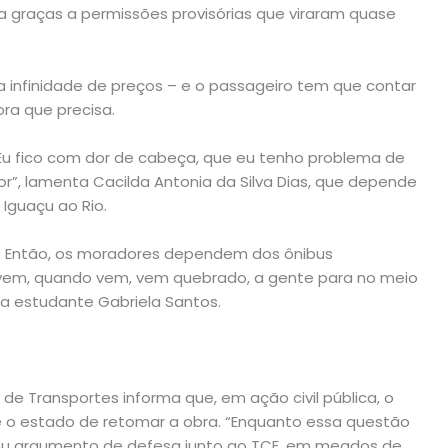
na graças a permissões provisórias que viraram quase
 infinidade de preços – e o passageiro tem que contar
ra que precisa.
. Eu fico com dor de cabeça, que eu tenho problema de
r”, lamenta Cacilda Antonia da Silva Dias, que depende
 Iguaçu ao Rio.
ia. Então, os moradores dependem dos ônibus
ão vem, quando vem, vem quebrado, a gente para no meio
 a estudante Gabriela Santos.
 de Transportes informa que, em ação civil pública, o
de o estado de retomar a obra. “Enquanto essa questão
tou argumento de defesa junto ao TCE, em meados de