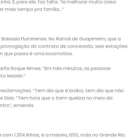
inha 3, para ele, faz falta. “Ia melhorar muita coisa
r mais tempo pra família…”
à Baixada Fluminense. No Ramal de Guapimirim, que a
 prorrogação do contrato de concessão, seis estações
em que passa é uma locomotiva.
rife Roque Rimes. “Em três minutos, as pessoas
to lesado.”
reclamações. “Tem dia que é brabo, tem dia que não
as Dias. “Tem hora que o trem quebra no meio da
entro”, emenda.
 com 1.204 linhas, e a maioria, 655, roda no Grande Rio.