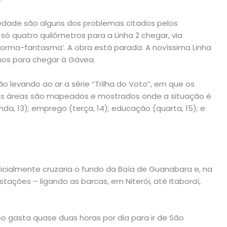
edade são alguns dos problemas citados pelos
só quatro quilômetros para a Linha 2 chegar, via
aforma-fantasma’. A obra está parada. A novíssima Linha
os para chegar à Gávea.
ão levando ao ar a série “Trilha do Voto”, em que os
es áreas são mapeados e mostrados onde a situação é
nda, 13); emprego (terça, 14); educação (quarta, 15); e
Inicialmente cruzaria o fundo da Baía de Guanabara e, na
tações – ligando as barcas, em Niterói, até Itaboraí,
rpo gasta quase duas horas por dia para ir de São