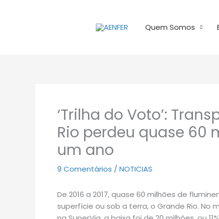
Ir
para
Quem Somos
o
conteúdo
‘Trilha do Voto’: Tran
Rio perdeu quase 60 
um ano
9 Comentários
/
NOTICIAS
De 2016 a 2017, quase 60 milhões de flumine
superfície ou sob a terra, o Grande Rio. No 
na SuperVia, a baixa foi de 20 milhões, ou 11%