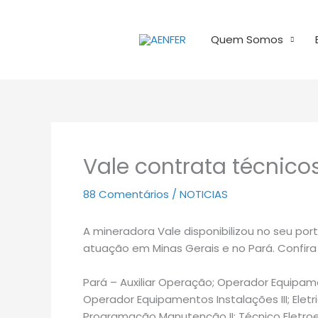
Ir
para
Quem Somos
o
conteúdo
Vale contrata técnicos
88 Comentários
/
NOTICIAS
A mineradora Vale disponibilizou no seu p
atuação em Minas Gerais e no Pará. Confira
Pará – Auxiliar Operação; Operador Equipame
Operador Equipamentos Instalações III; Eletri
Programação Manutenção II; Técnico Eletroel