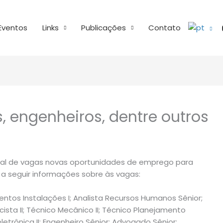
Eventos
Links
Publicações
Contato
, engenheiros, dentre outros
ortal de vagas novas oportunidades de emprego para
 a seguir informações sobre às vagas:
ntos Instalações I; Analista Recursos Humanos Sênior;
cista II; Técnico Mecânico II; Técnico Planejamento
etrônica II; Engenheiro Sênior; Advogado Sênior;