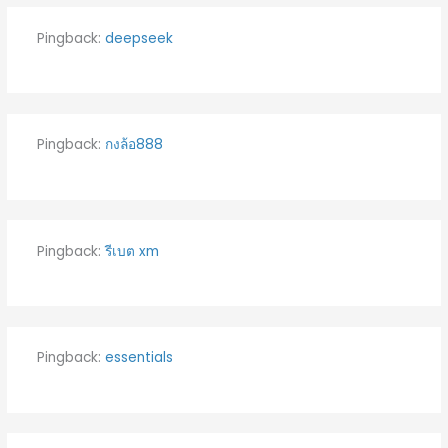
Pingback:
deepseek
Pingback:
กงล้อ888
Pingback:
รีเบต xm
Pingback:
essentials