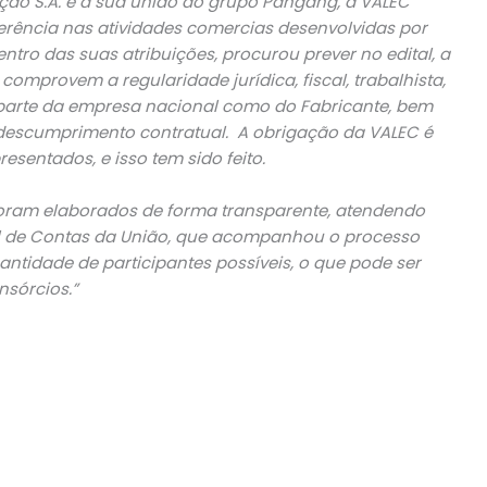
ão S.A. e a sua união ao grupo Pangang, a VALEC
erência nas atividades comercias desenvolvidas por
tro das suas atribuições, procurou prever no edital, a
mprovem a regularidade jurídica, fiscal, trabalhista,
 parte da empresa nacional como do Fabricante, bem
descumprimento contratual. A obrigação da VALEC é
sentados, e isso tem sido feito.
 foram elaborados de forma transparente, atendendo
al de Contas da União, que acompanhou o processo
uantidade de participantes possíveis, o que pode ser
sórcios.”