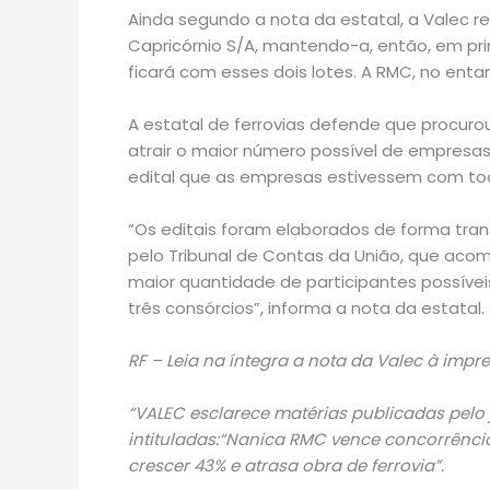
Ainda segundo a nota da estatal, a Valec re
Capricórnio S/A, mantendo-a, então, em pri
ficará com esses dois lotes. A RMC, no enta
A estatal de ferrovias defende que procuro
atrair o maior número possível de empresas p
edital que as empresas estivessem com t
“Os editais foram elaborados de forma tra
pelo Tribunal de Contas da União, que acom
maior quantidade de participantes possíve
três consórcios”, informa a nota da estatal.
RF – Leia na íntegra a nota da Valec à impre
“VALEC esclarece matérias publicadas pelo j
intituladas:“Nanica RMC vence concorrência
crescer 43% e atrasa obra de ferrovia”.