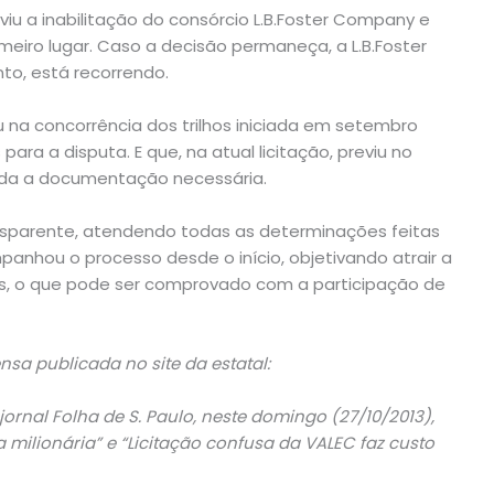
viu a inabilitação do consórcio L.B.Foster Company e
meiro lugar. Caso a decisão permaneça, a L.B.Foster
nto, está recorrendo.
u na concorrência dos trilhos iniciada em setembro
ara a disputa. E que, na atual licitação, previu no
oda a documentação necessária.
nsparente, atendendo todas as determinações feitas
panhou o processo desde o início, objetivando atrair a
is, o que pode ser comprovado com a participação de
nsa publicada no site da estatal:
ornal Folha de S. Paulo, neste domingo (27/10/2013),
 milionária” e “Licitação confusa da VALEC faz custo