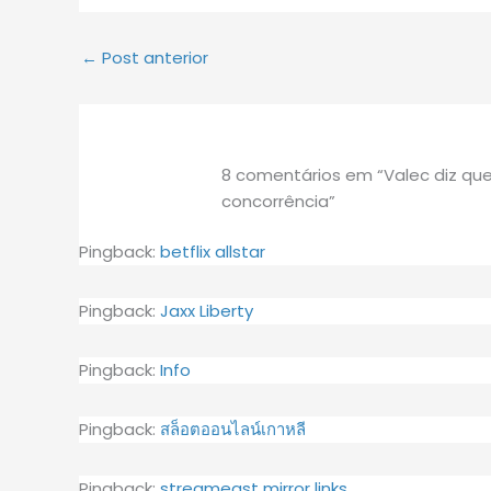
←
Post anterior
8 comentários em “Valec diz qu
concorrência”
Pingback:
betflix allstar
Pingback:
Jaxx Liberty
Pingback:
Info
Pingback:
สล็อตออนไลน์เกาหลี
Pingback:
streameast mirror links