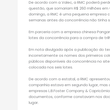
De acordo com a Valec, a RMC poderá perder
questão, que somariam R$ 260 milhões em 
domingo, a RMC é uma pequena empresa com 
semanas antes da concorrência não tinha se
Em parceria com a empresa chinesa Pangang
lotes da concorrência para a compra de tril
Em nota divulgada após a publicação do tex
incorretamente os nomes dos primeiros col
públicos disponíveis da concorrência no si
colocada nos seis lotes.
De acordo com a estatal, a RMC apresentou
companhia estava em segundo lugar, mas o
empresas L.B.Foster Company & Capricórnio 
documentos, conforme constavam nos docum
lugar.