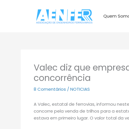
Ir
para
Quem Som
o
conteúdo
Valec diz que empres
concorrência
8 Comentários
/
NOTICIAS
A Valec, estatal de ferrovias, informou ne
concorre pela venda de trilhos para a estat
estava em primeiro lugar. O valor total da 