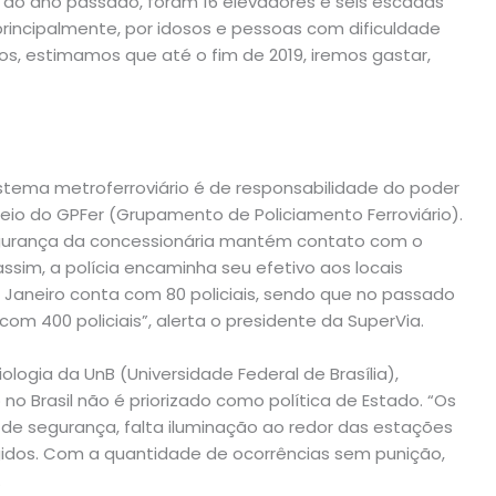
do ano passado, foram 16 elevadores e seis escadas
principalmente, por idosos e pessoas com dificuldade
s, estimamos que até o fim de 2019, iremos gastar,
istema metroferroviário é de responsabilidade do poder
meio do GPFer (Grupamento de Policiamento Ferroviário).
gurança da concessionária mantém contato com o
ssim, a polícia encaminha seu efetivo aos locais
e Janeiro conta com 80 policiais, sendo que no passado
om 400 policiais”, alerta o presidente da SuperVia.
ogia da UnB (Universidade Federal de Brasília),
 no Brasil não é priorizado como política de Estado. “Os
 de segurança, falta iluminação ao redor das estações
idos. Com a quantidade de ocorrências sem punição,
.