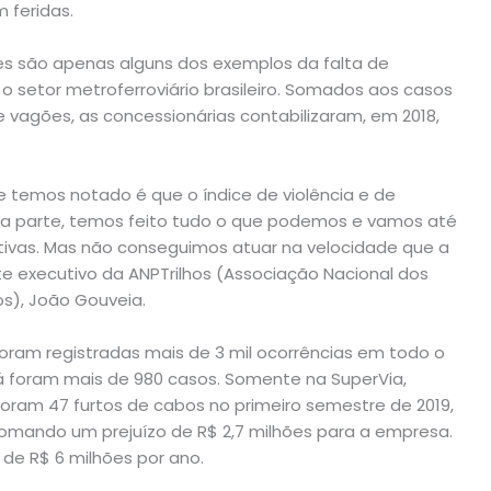
 feridas.
les são apenas alguns dos exemplos da falta de
 setor metroferroviário brasileiro. Somados aos casos
vagões, as concessionárias contabilizaram, em 2018,
 temos notado é que o índice de violência e de
sa parte, temos feito tudo o que podemos e vamos até
as. Mas não conseguimos atuar na velocidade que a
te executivo da ANPTrilhos (Associação Nacional dos
os), João Gouveia.
ram registradas mais de 3 mil ocorrências em todo o
 já foram mais de 980 casos. Somente na SuperVia,
foram 47 furtos de cabos no primeiro semestre de 2019,
 somando um prejuízo de R$ 2,7 milhões para a empresa.
de R$ 6 milhões por ano.