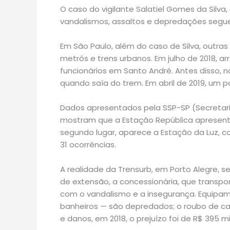
O caso do vigilante Salatiel Gomes da Silva,
vandalismos, assaltos e depredações segu
Em São Paulo, além do caso de Silva, outr
metrôs e trens urbanos. Em julho de 2018, 
funcionários em Santo André. Antes disso, n
quando saía do trem. Em abril de 2019, um po
Dados apresentados pela SSP-SP (Secretari
mostram que a Estação República apresento
segundo lugar, aparece a Estação da Luz, c
31 ocorrências.
A realidade da Trensurb, em Porto Alegre,
de extensão, a concessionária, que transpo
com o vandalismo e a insegurança. Equipam
banheiros — são depredados; o roubo de cab
e danos, em 2018, o prejuízo foi de R$ 395 mil