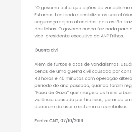
“O governo acha que ações de vandalismo e
Estamos tentando sensibilizar os secretári
segurança sejam atendidas, pois estão tr
das linhas. O governo nunca fez nada para q
vice-presidente executivo da ANPTrilhos.
Guerra civil
Além de furtos e atos de vandalismos, usuár
cenas de uma guerra civil causada por consta
43 horas e 40 minutos com operação alte
período do ano passado, quando foram regi
“Faixa de Gaza” que margeia os trens urba
violência causada por tiroteios, gerando u
deixaram de usar o sistema e reembolsos.
Fonte: CNT, 07/10/2019