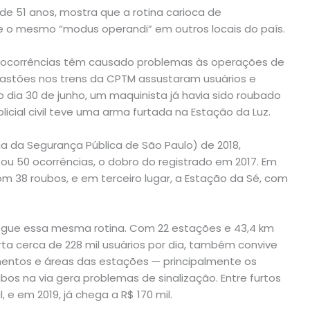
 de 51 anos, mostra que a rotina carioca de
e o mesmo “modus operandi” em outros locais do país.
as ocorrências têm causado problemas às operações de
arrastões nos trens da CPTM assustaram usuários e
o dia 30 de junho, um maquinista já havia sido roubado
licial civil teve uma arma furtada na Estação da Luz.
a da Segurança Pública de São Paulo) de 2018,
u 50 ocorrências, o dobro do registrado em 2017. Em
om 38 roubos, e em terceiro lugar, a Estação da Sé, com
 segue essa mesma rotina. Com 22 estações e 43,4 km
rta cerca de 228 mil usuários por dia, também convive
entos e áreas das estações — principalmente os
os na via gera problemas de sinalização. Entre furtos
, e em 2019, já chega a R$ 170 mil.