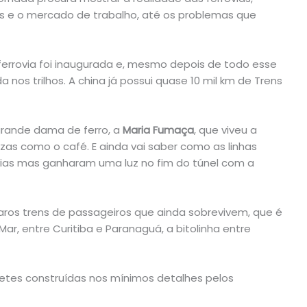
s e o mercado de trabalho, até os problemas que
ferrovia foi inaugurada e, mesmo depois de todo esse
 nos trilhos. A china já possui quase 10 mil km de Trens
grande dama de ferro, a
Maria Fumaça
, que viveu a
as como o café. E ainda vai saber como as linhas
vias mas ganharam uma luz no fim do túnel com a
ros trens de passageiros que ainda sobrevivem, que é
ar, entre Curitiba e Paranaguá, a bitolinha entre
etes construídas nos mínimos detalhes pelos