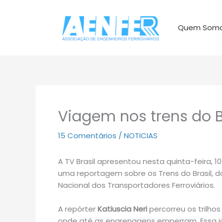
Ir
para
Quem Som
o
conteúdo
Viagem nos trens do B
15 Comentários
/
NOTICIAS
A TV Brasil apresentou nesta quinta-feira,
uma reportagem sobre os Trens do Brasil, 
Nacional dos Transportadores Ferroviários.
A repórter
Katiuscia Neri
percorreu os trilhos
onde até as engrenagens emperram. Essa jor