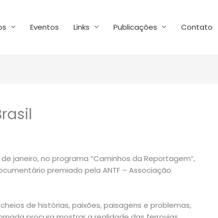
os
Eventos
Links
Publicações
Contato
rasil
 10 de janeiro, no programa “Caminhos da Reportagem”,
documentário premiado pela ANTF – Associação
 cheios de histórias, paixões, paisagens e problemas,
nada procura mostrar a realidade das ferrovias,