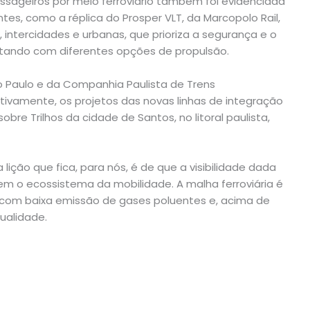
ageiros por meio ferroviário também foi evidenciada
es, como a réplica do Prosper VLT, da Marcopolo Rail,
, intercidades e urbanas, que prioriza a segurança e o
ntando com diferentes opções de propulsão.
o Paulo e da Companhia Paulista de Trens
ivamente, os projetos das novas linhas de integração
obre Trilhos da cidade de Santos, no litoral paulista,
lição que fica, para nós, é de que a visibilidade dada
m o ecossistema da mobilidade. A malha ferroviária é
, com baixa emissão de gases poluentes e, acima de
qualidade.