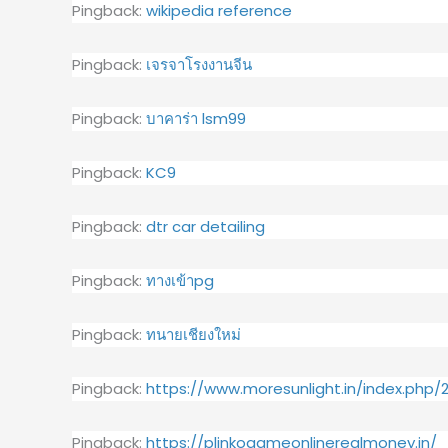
Pingback:
wikipedia reference
Pingback:
เจรจาโรงงานจีน
Pingback:
บาคาร่า lsm99
Pingback:
KC9
Pingback:
dtr car detailing
Pingback:
ทางเข้าpg
Pingback:
ทนายเชียงใหม่
Pingback:
https://www.moresunlight.in/index.php/
Pingback:
https://plinkogameonlinerealmoney.in/