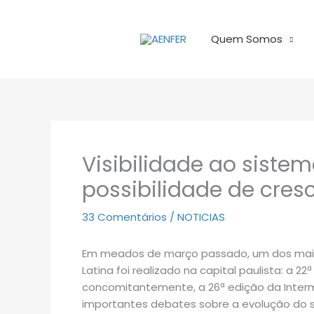
Ir
para
Quem Somos
o
conteúdo
Visibilidade ao sistem
possibilidade de cres
33 Comentários
/
NOTICIAS
Em meados de março passado, um dos maior
Latina foi realizado na capital paulista: a 22
concomitantemente, a 26ª edição da Interm
importantes debates sobre a evolução do