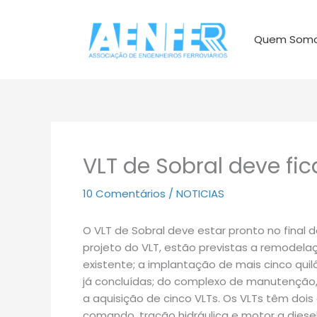
Ir
para
Quem Som
o
conteúdo
VLT de Sobral deve fi
10 Comentários
/
NOTICIAS
O VLT de Sobral deve estar pronto no final
projeto do VLT, estão previstas a remodela
existente; a implantação de mais cinco qui
já concluídas; do complexo de manutenção,
a aquisição de cinco VLTs. Os VLTs têm dois
comando, tração hidráulica e motor a diesel