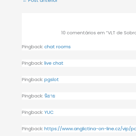
←
Post anterior
10 comentários em “VLT de Sobr
Pingback:
chat rooms
Pingback:
live chat
Pingback:
pgslot
Pingback:
นิยาย
Pingback:
YUC
Pingback:
https://www.anglictina-on-line.cz/vip/p