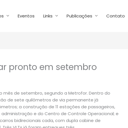
os
Eventos
Links
Publicações
Contato
car pronto em setembro
 do mês de setembro, segundo a Metrofor. Dentro do
ção de sete quilômetros de via permanente já
lômetros; a construção de 11 estações de passageiros,
 administração e do Centro de Controle Operacional; e
 carros bidirecionais cada, com dupla cabine de
. Três VLTs já foram entregues três.