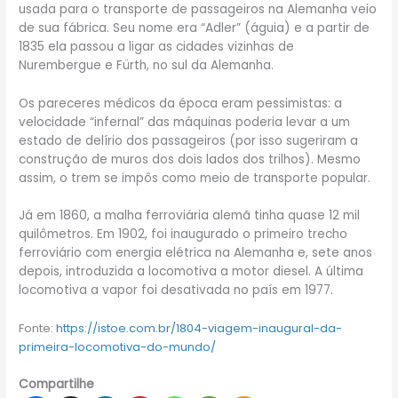
usada para o transporte de passageiros na Alemanha veio
de sua fábrica. Seu nome era “Adler” (águia) e a partir de
1835 ela passou a ligar as cidades vizinhas de
Nurembergue e Fürth, no sul da Alemanha.
Os pareceres médicos da época eram pessimistas: a
velocidade “infernal” das máquinas poderia levar a um
estado de delírio dos passageiros (por isso sugeriram a
construção de muros dos dois lados dos trilhos). Mesmo
assim, o trem se impôs como meio de transporte popular.
Já em 1860, a malha ferroviária alemã tinha quase 12 mil
quilômetros. Em 1902, foi inaugurado o primeiro trecho
ferroviário com energia elétrica na Alemanha e, sete anos
depois, introduzida a locomotiva a motor diesel. A última
locomotiva a vapor foi desativada no país em 1977.
Fonte:
https://istoe.com.br/1804-viagem-inaugural-da-
primeira-locomotiva-do-mundo/
Compartilhe