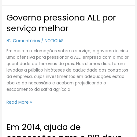
Governo pressiona ALL por
Governo
pressiona
serviço melhor
ALL
por
82 Comentários
/
NOTICIAS
serviço
melhor
Em meio a reclamações sobre o serviço, o governo iniciou
uma ofensiva para pressionar a ALL, empresa com a maior
quantidade de ferrovias do país. Nos últimos dias, foram
levadas a público hipóteses de caducidade dos contratos
da empresa, cujos investimentos em adequações estão
abaixo do necessário e acabam prejudicando o
escoamento da safra agrícola
Read More »
Em 2014, ajuda de
Em
2014,