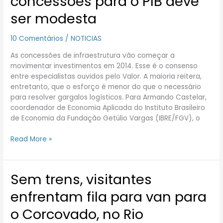
concessões para o PIB deve
ajuda
de
ser modesta
concessões
para
10 Comentários
/
NOTICIAS
o
PIB
As concessões de infraestrutura vão começar a
deve
movimentar investimentos em 2014. Esse é o consenso
ser
entre especialistas ouvidos pelo Valor. A maioria reitera,
modesta
entretanto, que o esforço é menor do que o necessário
para resolver gargalos logísticos. Para Armando Castelar,
coordenador de Economia Aplicada do Instituto Brasileiro
de Economia da Fundação Getúlio Vargas (IBRE/FGV), o
Read More »
Sem trens, visitantes
Sem
trens,
enfrentam fila para van para
visitantes
enfrentam
o Corcovado, no Rio
fila