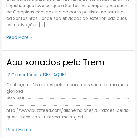
Logística que leva cargas a Santos. As composições saem
de Campinas com destino ao porto paulista, no terminal
da Santos Brasil, onde são enviadas ao exterior. São duas
as motivações […]
Read More »
Apaixonados pelo Trem
Apaixonados
pelo
Trem
12 Comentários
/
DESTAQUES
Conheça as 25 razões pelas quais trens são a forma mais
gloriosa
de viajar……………………………………………………………………………………………………
………………………………………………………………………………………
http://www.buzzfeed.com/ailbhemalone/25-razoes-pelas-
quais-trens-sao-a-forma-mais-glori
Read More »