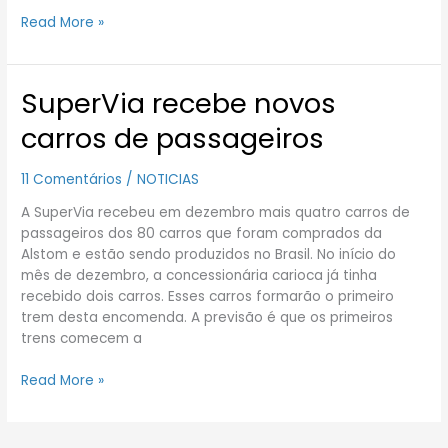
Read More »
SuperVia recebe novos
SuperVia
recebe
carros de passageiros
novos
carros
11 Comentários
/
NOTICIAS
de
passageiros
A SuperVia recebeu em dezembro mais quatro carros de
passageiros dos 80 carros que foram comprados da
Alstom e estão sendo produzidos no Brasil. No início do
mês de dezembro, a concessionária carioca já tinha
recebido dois carros. Esses carros formarão o primeiro
trem desta encomenda. A previsão é que os primeiros
trens comecem a
Read More »