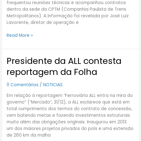
frequentou reuniões técnicas e acompanhou contratos
dentro da sede da CPTM (Companhia Paulista de Trens
Metropolitanos). A informação foi revelada por José Luiz
Lavorente, diretor de operação e
Read More »
Presidente da ALL contesta
Presidente
da
reportagem da Folha
ALL
contesta
11 Comentários
/
NOTICIAS
reportagem
da
Em relação à reportagem “Ferroviária ALL entra na mira do
Folha
governo” (“Mercado“, 31/12), a ALL esclarece que está em
total cumprimento dos termos do contrato de concessão,
vem batendo metas e fazendo investimentos estruturais
muito além das obrigações originais. Inaugurou em 2013
um dos maiores projetos privados do país e uma extensão
de 260 km da malha