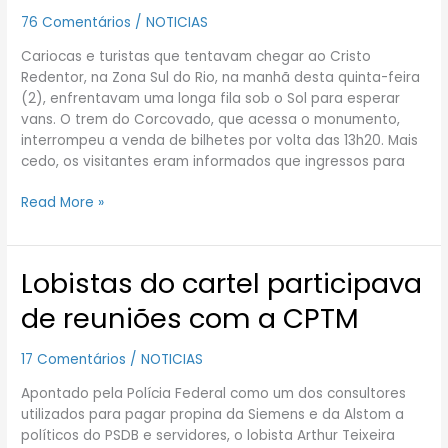
para
76 Comentários
/
NOTICIAS
van
para
Cariocas e turistas que tentavam chegar ao Cristo
o
Redentor, na Zona Sul do Rio, na manhã desta quinta-feira
Corcovado,
(2), enfrentavam uma longa fila sob o Sol para esperar
no
vans. O trem do Corcovado, que acessa o monumento,
Rio
interrompeu a venda de bilhetes por volta das 13h20. Mais
cedo, os visitantes eram informados que ingressos para
Read More »
Lobistas do cartel participava
Lobistas
do
de reuniões com a CPTM
cartel
participava
17 Comentários
/
NOTICIAS
de
reuniões
Apontado pela Polícia Federal como um dos consultores
com
utilizados para pagar propina da Siemens e da Alstom a
a
políticos do PSDB e servidores, o lobista Arthur Teixeira
CPTM