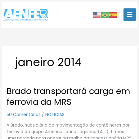
Ir
para
o
conteúdo
janeiro 2014
Brado transportará carga em
Brado
transportará
ferrovia da MRS
carga
em
50 Comentários
/
NOTICIAS
ferrovia
da
A Brado, subsidiária de movimentação de contêineres por
MRS
ferrovia do grupo América Latina Logística (ALL), firmou
uma parceria para operar na malha da concessionária MRS