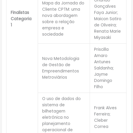
Orlando
Mapa da Jornada do
Gonçalves
Cliente CPTM: uma
Finalistas
Faya Junior;
nova abordagem
Categoria
Maicon Satiro
sobre a relação
1
de Oliveira;
empresa e
Renata Marie
sociedade
Miyasaki
Priscilla
Amaro
Nova Metodologia
Antunes
de Gestão de
Saldanha;
Empreendimentos
Jayme
Metroviários
Domingo
Filho
O uso de dados do
sistema de
Frank Alves
bilhetagem
Ferreira;
eletrônica no
Cleber
planejamento
Correa
operacional de